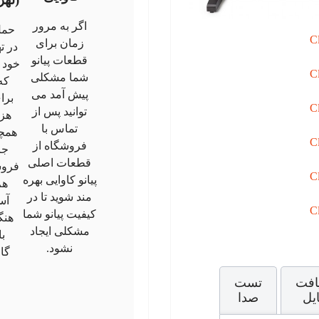
اگر به مرور
حمل 
زمان برای
در ت
قطعات پیانو
خود 
شما مشکلی
که
پیش آمد می
برا
توانید پس از
هزی
تماس با
همچن
فروشگاه از
جا
قطعات اصلی
فروش
پیانو کاوایی بهره
هم
مند شوید تا در
آس
کیفیت پیانو شما
هنگ
مشکلی ایجاد
با
نشود.
گا
افت
تست
یل
صدا