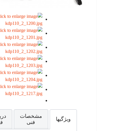
مشخصات
دری
ویژگیها
فنی
فا