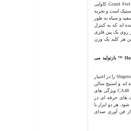
Grand Feel
کاوایی
وستیک است و تجربه
 واقع گرایانه پیانو برای نوازنده ایجاد می کند. تمامی 88 کلید سفید و سیاه به طور
 اند که به کنترل
بر روی یک پین فلزی
ن هر کلید یک وزن
Ha
™
بازتولید می
Shiger
را در اختیار
 اند و استیج سالن
CA48
ویژگی های
 های حرفه ای در
ود. هر دو ابزار با