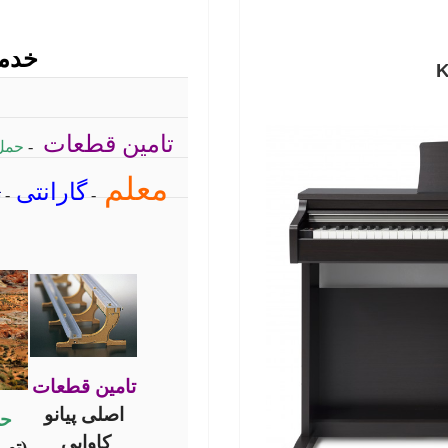
خدما
K
تامین قطعات
-
حمل
معلم
گارانتی
-
-
ت
تامین قطعات
اصلی پیانو
حم
کاوایی
(ته