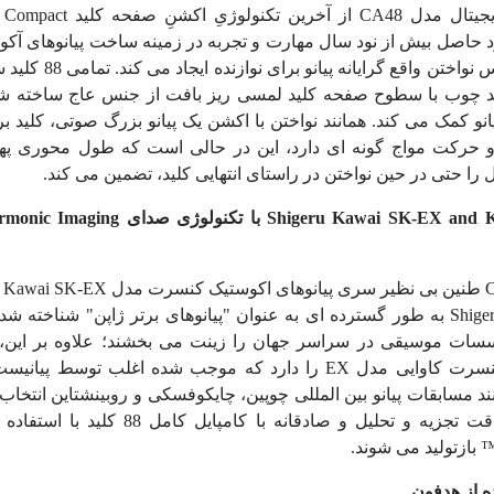
یجیتال مدل
CA48
از آخرین تکنولوژیِ اکشنِ صفحه کلید
 Compact
 حاصل بیش از نود سال مهارت و تجربه در زمینه ساخت پیانوهای آک
ای فوق العاده از حس نواختن
د چوب با سطوح صفحه کلید لمسی ریز بافت از جنس عاج ساخته شده
انو کمک می کند. همانند نواختن با اکشن یک پیانو بزرگ صوتی، کلید 
 حرکت مواج گونه ای دارد، این در حالی است که طول محوری په
را حتی در حین نواختن در راستای انتهایی کلید، تضمین می کند.
Shigeru Kawai SK-EX and 
با تکنولوژی صدای
rmonic Imaging
طنین بی نظیر سری پیانوهای اکوستیک کنسرت مدل
u Kawai SK-EX
Shige
به طور گسترده ای به عنوان "پیانوهای برتر ژاپن" شناخته شده
ات موسیقی در سراسر جهان را زینت می بخشند؛ علاوه بر این،
کنسرت کاوایی مدل
EX
را دارد که موجب شده اغلب توسط پیانیست
ند مسابقات پیانو بین المللی چوپین، چایکوفسکی و روبینشتاین انتخاب ش
 تحلیل و صادقانه با کامپایل کامل 88 کلید با استفاده از فن آوری صدای
بازتولید می شوند.
ده از هدفون