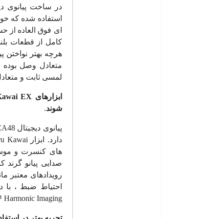
در ساخت پیانوی د
استفاده شده که خود
کامل از قطعات بلن
هرچه بهتر نواختن پی
متعادل وصل بوده و
لمسی ثابت و متعادل 
ابزارهای
Kawai EX
شوند
.
پیانوی دیجیتال
CA48
دارد. ابزار
ru Kawai
های کنسرت و موسس
صدایی پیانو گرند 
رویدادهای معتبر مان
احتیاط ضبط ، با دقت تجزیه و
™
Harmonic Imaging
تجربه بهتر در استفا