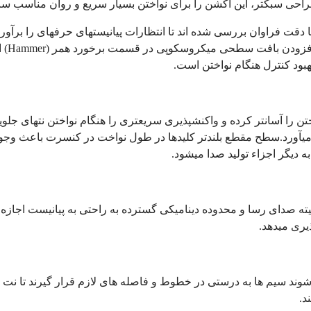
احی سبکتر، این اکشن را برای نواختن بسیار سریع و روان مناسب س
دقت فراوان بررسی شده اند تا انتظارات پیانیست­های حرفه­ای را برآورد
 افزودن بافت سطحی میکروسکوپی در قسمت برخورد همر
(Hammer)
ا
هبود کنترل هنگام نواختن است.
تن را آسان­تر کرده و واکنش­پذیری سریعتری را هنگام نواختن نت­های 
د می­آورد.سطح مقطع بلندتر کلیدها در طول نواخت در کنسرت باعث وجو
به دیگر اجزاء تولید صدا می­شود.
نالیته صدای رسا و محدوده دینامیکی گسترده به راحتی به پیانیست اجازه
یری می­دهد.
وند سیم ها به درستی در خطوط و فاصله های لازم قرار گیرند تا نت 
د.