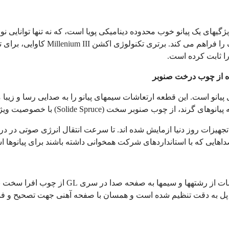
گی­های یک پیانو خوب محدوده دینامیکی پویا است، که نه تنها توانایی نو
ا فراهم می کند. برتری تکنولوژی اکشن
Millenium III
کاوایی، برای ت
را ثابت کرده است.
 از چوب درخت صنوبر
نو است. این قطعه ارتعاشات سیم­های پیانو را به صدایی رسا و زیبا مب
پیانوهای گرند، از چوب صنوبر سخت
(Solide Spruce)
با خصوصیت ویژه 
ا تجهیزات روز دنیا ازمایش شده اند. تا سرعت انتقال انرژی صوتی در در
ایی که با استانداردهای شرکت همخوانی داشته باشند برای پیانوها اس
اشات از رشته­ها و سیم­ها به صفحه صدا در سری
GL
از چوب افرا سخت ب
پل به دقت تنظیم شده است و همسان با صفحه آهنی جهت تصحیح و فشار