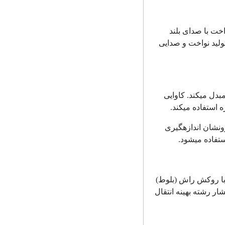
اخت با صدای بلند
ولید نواخت و صدایی
دل می­کند. کاوایی
استفاده می­کند.
ونشان اندازه­گیری
تفاده می­شود.
ا روکش راش (بلوط)
 رشته بهینه انتقال