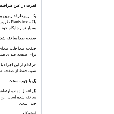
قدرت در عین ظرافت
یک از پرطرفدارترین ویژ
بلکه
Pianissimo
ظریف ر
بسیار نرم جایگاه خود 
صفحه صدا ساخته شده
صفحه صدا قلب صدای پیا
برای صفحه صدای همه 
هرکدام از این اجزاء ب
شود. فقط از صفحه صداه
پُل با چوب سخت
پُل انتقال دهنده ارتع
ساخته شده است. این 
صدا است.
استحکام