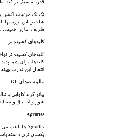
قدرت، سبک تر کند. طر
تک تک جزئیات اکشن با 
شاخص این بررسی­ها،
ظریف اما پر اهمیت، ب
کلیدهای کشیده تر
کلیدهای کشیده تر نواخ
کلیدها، برای شما پدی
انتقال این قدرت بهینه 
تنالیته صدای
GL
پیانو گرند کاوایی با ت
شور و اشتیاق وصف­ناپذ
Agraffes
Agraffes
ها باعث می ش
یکسان تری داشته باشن