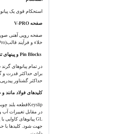
استحکام قوی یک پیانو ا
صفحه
V-PRO
صفحه رویی آهنی صورت
خلاء و فرآیند قالب
Pro)
Pin Blocks
و پین­های ت
در تمام پیانوهای گرن
برای حداکثر قدرت و گش
حداکثر گشتاور پی­در­
کلیدهای فولاد مانند و 
Keyslip
قطعه بلند چوب
در مقابل تغییرات آب 
GL
پیانوهای کاوایی ب
جهت شود. کلیدها با حر
داشت.