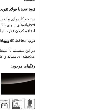
Key bed
با فولاد تقوی
صفحه کلیدهای پیانو با
bed
پیانوهای سری
GL
ب
اضافه کردن قدرت و ا
درب محافظ کلاویه­ها
d)
در این سیستم با استف
ملاحظه ای می­یابد و عل
رنگهای موجود: