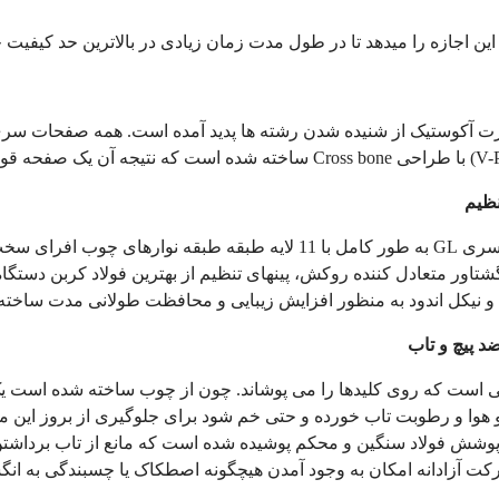
ین اجازه را می­دهد تا در طول مدت زمان زیادی در بالاترین حد کیفیت خ
 آکوستیک از شنیده شدن رشته­ ها پدید آمده است. همه صفحات سر
(V-
با طراحی
Cross bone
ساخته شده است که نتیجه آن یک صفحه قوی پ
نظیم
د سری
GL
به طور کامل با 11 لایه طبقه طبقه نوارهای چوب افر
تاور متعادل کننده روکش، پین­های تنظیم از بهترین فولاد کربن دستگاه
پی و نیکل اندود به منظور افزایش زیبایی و محافظت طولانی مدت ساخت
ضد پیچ و تاب
ی است که روی کلیدها را می پوشاند. چون از چوب ساخته شده است 
و هوا و رطوبت تاب خورده و حتی خم شود برای جلوگیری از بروز این
ا پوشش فولاد سنگین و محکم پوشیده شده است که مانع از تاب برداشت
کت آزادانه امکان به وجود آمدن هیچگونه اصطکاک یا چسبندگی به انگش