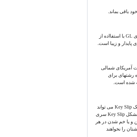
ود باقی بماند.
ی
GL
با استفااده از
ایدار و زیبا است.
ای سخت آمریکای شمالی
 رشته­ای برای
ه شده است.
یک
Key Slip
می تواند
 مشکل
Key Slip
سری
ن و یا خم شدن در هر
تان را نخواهند