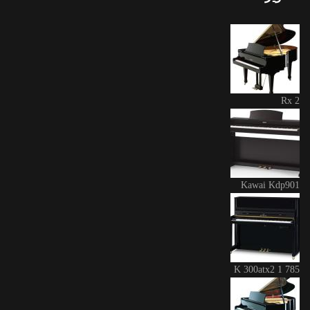
Rx 2
Kawai Kdp901
K 300atx2 1 785