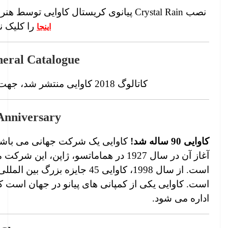
نصب Crystal Rain پیانوی کریستال کاوایی توسط هنرمند Takahiro Matsuo در میلان، جهت مشاهده
را کلیک نم
اینجا
eral Catalogue
کاتالوگ 2018 کاوایی منتشر شد، جهت دریافت آن
Anniversary
کاوایی 90 ساله شد!
کاوایی یک شرکت جهانی می باشد ک
آغاز آن در سال 1927 در هماماتسو، ژاپن، 
است. از سال 1998، کاوایی 45 ج
است. کاوایی یکی از کمپانی های پیانو در جهان است 
اداره می شود.