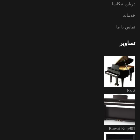
درباره نیکاسا
خدمات
تماس با ما
تصاویر
Rx 2
Kawai Kdp901