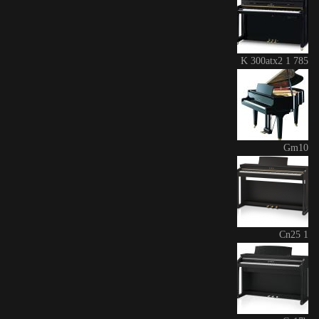
K 300atx2 1 785
Gm10
Cn25 1