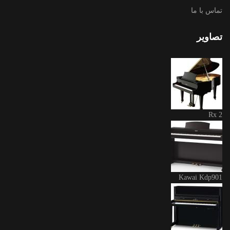
تماس با ما
تصاویر
Rx 2
Kawai Kdp901