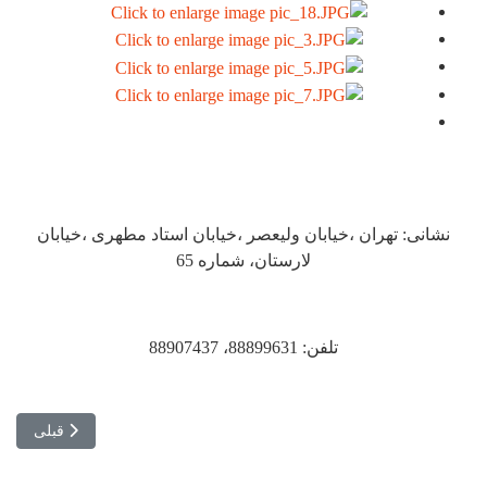
نشانی: تهران ،خیابان ولیعصر ،خیابان استاد مطهری ،خیابان
لارستان، شماره 65
تلفن: 88899631، 88907437
مطلب قبلی: ت
قبلی