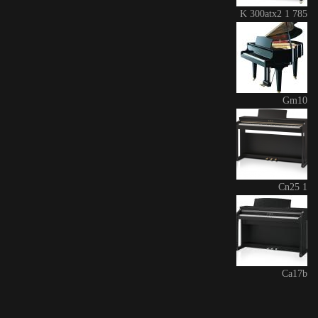
K 300atx2 1 785
Gm10
Cn25 1
Ca17b