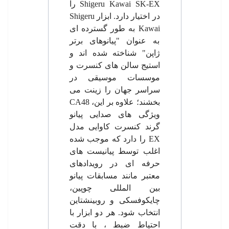
Shigeru Kawai SK-EX
را
در اختیار دارد. ابزار
Shigeru
Kawai
به طور گسترده ای
به عنوان "پیانوهای برتر
ژاپن" شناخته شده اند و
استیج سالن های کنسرت و
موسسات موسیقی در
سراسر جهان را زینت می
بخشند؛ علاوه بر این،
CA48
ویژگی های صدایی پیانو
گرند کنسرت کاوایی مدل
EX
را دارد که موجب شده
اغلب توسط پیانیست های
حرفه ای در رویدادهای
معتبر مانند مسابقات پیانو
بین المللی چوپین،
چایکوفسکی و روبینشتاین
انتخاب شود. هر دو ابزار با
احتیاط ضبط ، با دقت