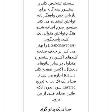
سيستم تشخيص كليدي
سنسور سه گانه براي
بازيابي حس واقعگرایانه
نواختن استفاده می کند.
سنسور سوم اضافه شده
،
هنگام نواختن متوالی یک
کلید، پاسخگویی
(
Responsiveness
) را بهتر
می کند. بر خلاف صفحه
کلیدهای اکشن دو سنسوره
متداول
در سایر پیانوهای
دیجیتال، اکشن صفحه كليد
RHCII
اجازه می دهد تا
صدای یک تک نت به تدریج
Layered
شود؛ بدون آنکه
طنین صدای قبلی از بین
برود.
صدای یک پیانو گرند