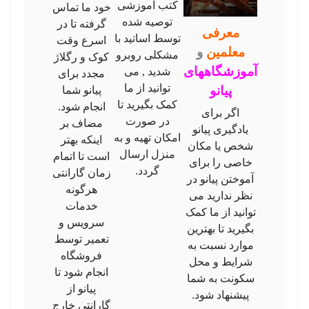
کتب آموزشی
خود ما تماس
توصیه شده
گرفته تا در
معرفی
توسط اساتید با
اسرع وقت
معلمین
و
مشکلی روبرو
کوک و رگلاژ
آموزشگاههای
شدید , می
مجدد برای
توانید از ما
پیانو
پیانو شما
کمک بگیرید تا
انجام شود.
اگر برای
در صورت
مضاف بر
یادگیری پیانو
امکان تهیه و به
اینکه بهتر
شخص یا مکان
منزل ارسال
است تا اتمام
خاصی را برای
گردد.
زمان گارانتی
آموختن پیانو در
هرگونه
نظر ندارید می
خدمات
توانید از ما کمک
سرویس و
بگیرید تا بهترین
تعمیر توسط
موارد نسبت به
فروشگاه
شرایط و محل
انجام شود تا
سکونت به شما
پیانو از
پیشنهاد شود.
گارانتی خارج