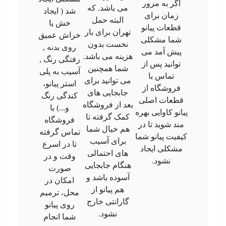
اگر به مرور
می باشد. که
شد ( ایجاد
زمان برای
البته حمل
خش یا
قطعات پیانو
تهران برای بار
خراش عمیق
شما مشکلی
نخست بدون
روی بدنه ,
پیش آمد می
هزینه می باشد.
رفتگی رنگ ,
توانید پس از
شما همچنین
آسیب به پلی
تماس با
می توانید برای
استر پیانو،
فروشگاه از
جابجایی های
کندگی رنگ
قطعات اصلی
بعد از فروشگاه
و...) با
پیانو کاوایی بهره
کمک گرفته تا
فروشگاه
مند شوید تا در
هم خیال شما
تماس گرفته
کیفیت پیانو شما
برای آسیب
تا در اسرع
مشکلی ایجاد
های احتمالی
وقت و در
نشود.
هنگام جابجایی
صورت
آسوده باشد و
امکان در
هم پیانو از
محل، ترمیم
گارانتی خارج
روی پیانو
نشود.
شما انجام