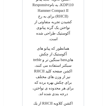
KDP110
، به نام
Responsive
Hammer Compact II
(RHCII)
برای به رخ
کشیدن تجربه متفاوتی از
نواختن یک گرند پیانوی
آکوستیک طراحی شده
است.
همانطور که پیانو های
آکوستیک از چکش
های
bass
سنگین تر و
treble
سبکتر استفاده می کنند،
اکشن صفحه کلید
RHCII
نیز از وزن های مختلف
برای چکش بهره برده که
برای هر محدوده ی نواختن،
درجه بندی شده اند.
اکشن کلاویه
RHCII
از يك