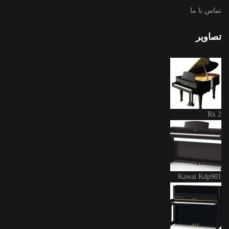
تماس با ما
تصاویر
Rx 2
Kawai Kdp901