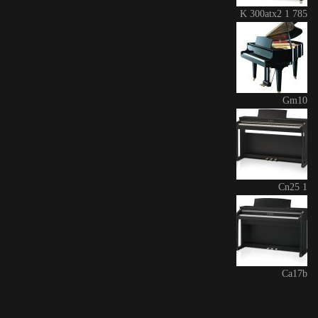
K 300atx2 1 785
Gm10
Cn25 1
Ca17b