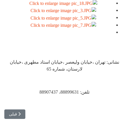
نشانی: تهران ،خیابان ولیعصر ،خیابان استاد مطهری ،خیابان
لارستان، شماره 65
تلفن: 88899631، 88907437
مطلب قبلی: ت
قبلی