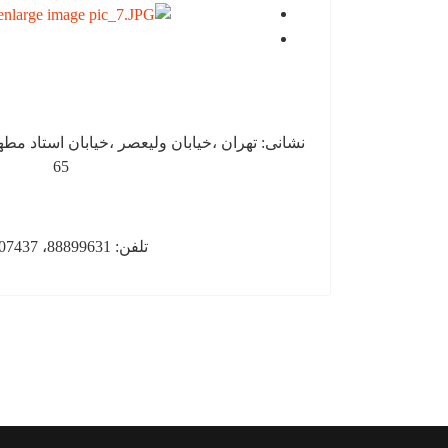
نشانی: تهران ،خیابان ولیعصر ،خیابان استاد مط
65
تلفن: 88899631، 88907437