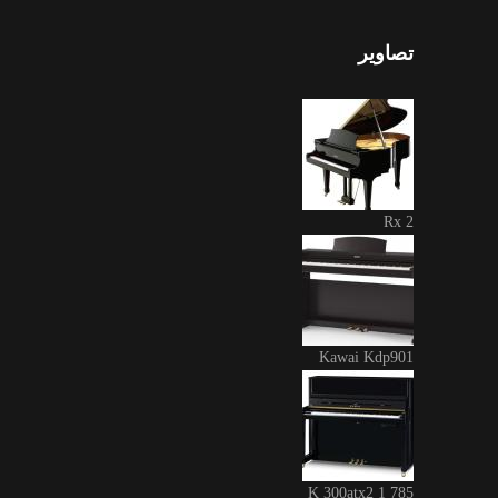
تصاویر
Rx 2
Kawai Kdp901
K 300atx2 1 785