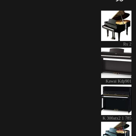
Rx 2
Kawai Kdp901
K 300atx2 1 785