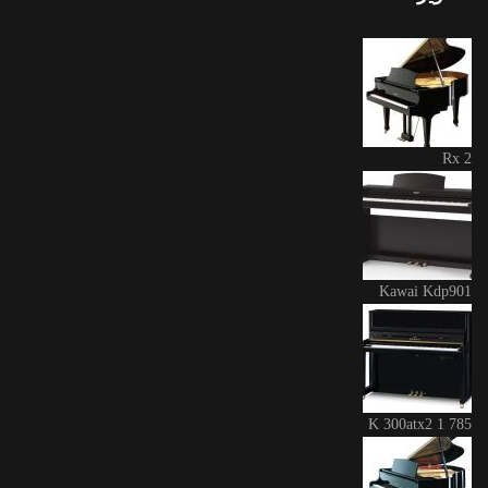
Rx 2
Kawai Kdp901
K 300atx2 1 785