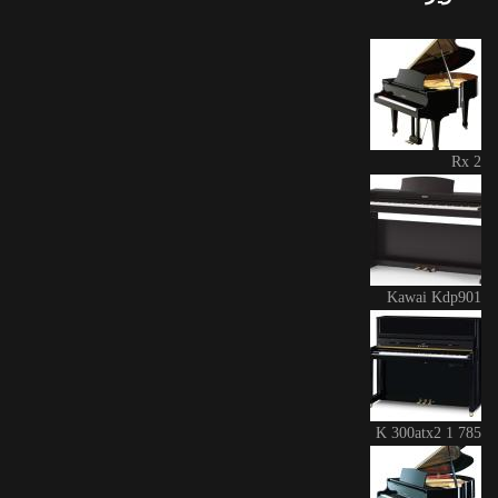
Rx 2
Kawai Kdp901
K 300atx2 1 785