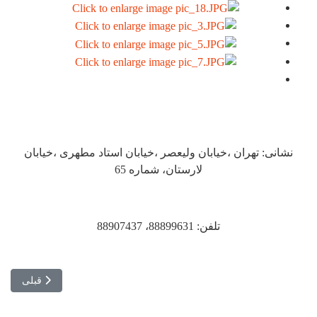
نشانی: تهران ،خیابان ولیعصر ،خیابان استاد مطهری ،خیابان
لارستان، شماره 65
تلفن: 88899631، 88907437
مطلب قبلی: ت
قبلی