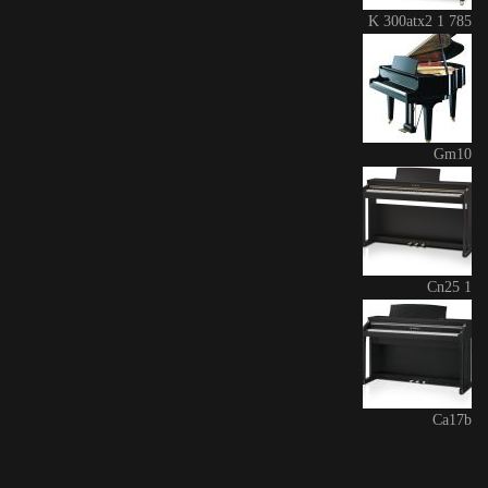
K 300atx2 1 785
Gm10
Cn25 1
Ca17b