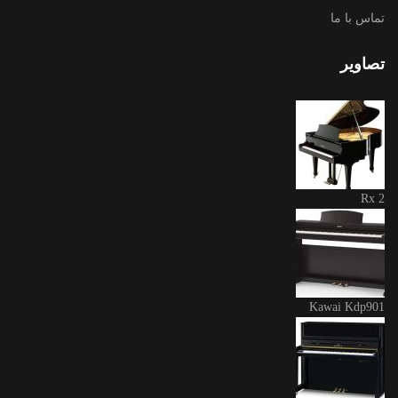
تماس با ما
تصاویر
Rx 2
Kawai Kdp901