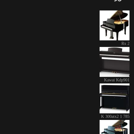
Rx 2
Kawai Kdp901
K 300atx2 1 785