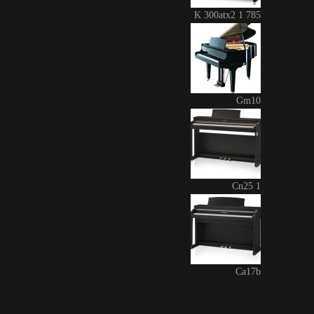
K 300atx2 1 785
Gm10
Cn25 1
Ca17b