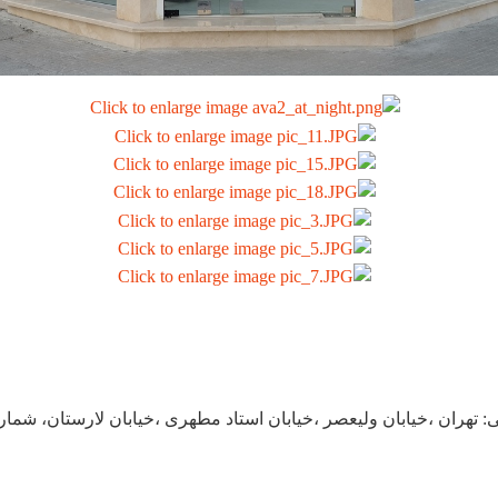
: تهران ،خیابان ولیعصر ،خیابان استاد مطهری ،خیابان لارستان، شماره 