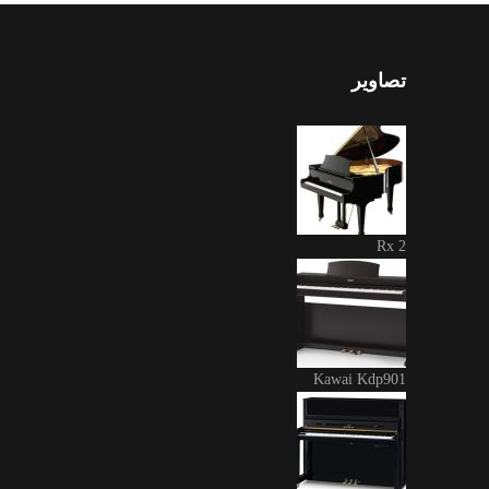
تصاویر
Rx 2
Kawai Kdp901