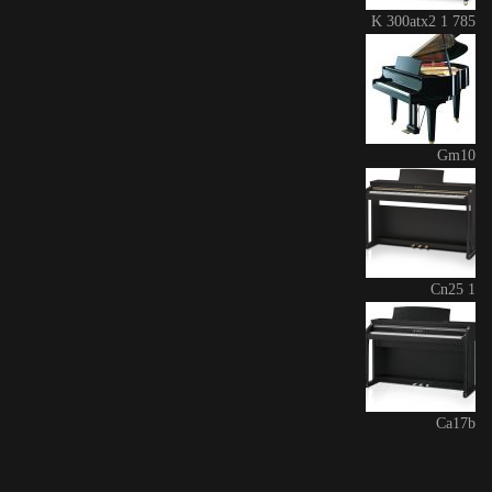
K 300atx2 1 785
Gm10
Cn25 1
Ca17b