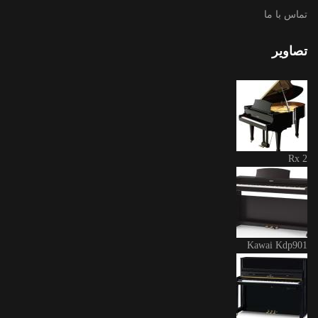
تماس با ما
تصاویر
Rx 2
Kawai Kdp901