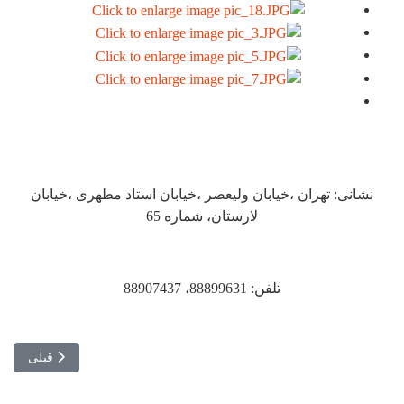
نشانی: تهران ،خیابان ولیعصر ،خیابان استاد مطهری ،خیابان
لارستان، شماره 65
تلفن: 88899631، 88907437
مطلب قبلی: ت
قبلی