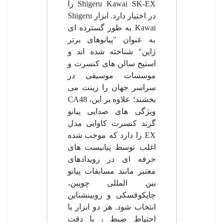
Shigeru Kawai SK-EX
را
در اختیار دارد. ابزار
Shigeru
Kawai
به طور گسترده ای
به عنوان "پیانوهای برتر
ژاپن" شناخته شده اند و
استیج سالن های کنسرت و
موسسات موسیقی در
سراسر جهان را زینت می
بخشند؛ علاوه بر این،
CA48
ویژگی های صدایی پیانو
گرند کنسرت کاوایی مدل
EX
را دارد که موجب شده
اغلب توسط پیانیست های
حرفه ای در رویدادهای
معتبر مانند مسابقات پیانو
بین المللی چوپین،
چایکوفسکی و روبینشتاین
انتخاب شود. هر دو ابزار با
احتیاط ضبط ، با دقت