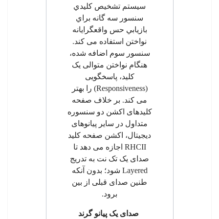
سيستم تشخيص كليدي
سنسور سه گانه براي
بازيابي حس واقعگرایانه
نواختن استفاده می کند.
سنسور سوم اضافه شده
،
هنگام نواختن متوالی یک
کلید، پاسخگویی
(
Responsiveness
) را بهتر
می کند. بر خلاف صفحه
کلیدهای اکشن دو سنسوره
متداول
در سایر پیانوهای
دیجیتال، اکشن صفحه كليد
RHCII
اجازه می دهد تا
صدای یک تک نت به تدریج
Layered
شود؛ بدون آنکه
طنین صدای قبلی از بین
برود.
صدای یک پیانو گرند