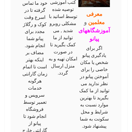
کتب آموزشی
خود ما تماس
توصیه شده
گرفته تا در
معرفی
توسط اساتید با
اسرع وقت
معلمین
و
مشکلی روبرو
کوک و رگلاژ
آموزشگاههای
شدید , می
مجدد برای
توانید از ما
پیانو
پیانو شما
کمک بگیرید تا
انجام شود.
اگر برای
در صورت
مضاف بر
یادگیری پیانو
امکان تهیه و به
اینکه بهتر
شخص یا مکان
منزل ارسال
است تا اتمام
خاصی را برای
گردد.
زمان گارانتی
آموختن پیانو در
هرگونه
نظر ندارید می
خدمات
توانید از ما کمک
سرویس و
بگیرید تا بهترین
تعمیر توسط
موارد نسبت به
فروشگاه
شرایط و محل
انجام شود تا
سکونت به شما
پیانو از
پیشنهاد شود.
گارانتی خارج