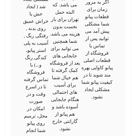
اگر به مرور
می باشد. که
شد ( ایجاد
زمان برای
البته حمل
خش یا
قطعات پیانو
تهران برای بار
خراش عمیق
شما مشکلی
نخست بدون
روی بدنه ,
پیش آمد می
هزینه می باشد.
رفتگی رنگ ,
توانید پس از
شما همچنین
آسیب به پلی
تماس با
می توانید برای
استر پیانو،
فروشگاه از
جابجایی های
کندگی رنگ
قطعات اصلی
بعد از فروشگاه
و...) با
پیانو کاوایی بهره
کمک گرفته تا
فروشگاه
مند شوید تا در
هم خیال شما
تماس گرفته
کیفیت پیانو شما
برای آسیب
تا در اسرع
مشکلی ایجاد
های احتمالی
وقت و در
نشود.
هنگام جابجایی
صورت
آسوده باشد و
امکان در
هم پیانو از
محل، ترمیم
گارانتی خارج
روی پیانو
نشود.
شما انجام