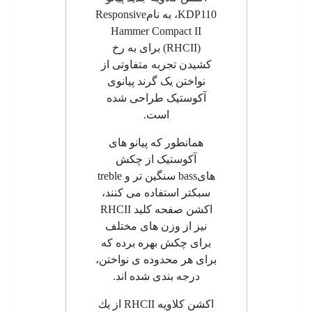
KDP110
، به نام
Responsive
Hammer Compact II
(RHCII)
برای به رخ
کشیدن تجربه متفاوتی از
نواختن یک گرند پیانوی
آکوستیک طراحی شده
است.
همانطور که پیانو های
آکوستیک از چکش
های
bass
سنگین تر و
treble
سبکتر استفاده می کنند،
اکشن صفحه کلید
RHCII
نیز از وزن های مختلف
برای چکش بهره برده که
برای هر محدوده ی نواختن،
درجه بندی شده اند.
اکشن کلاویه
RHCII
از يك